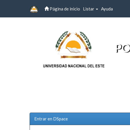
Página de inicio
Listar
Ayuda
Skip
navigation
PO
Entrar en DSpace