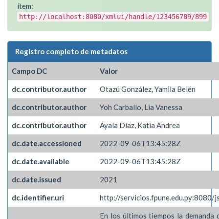
ítem:
http://localhost:8080/xmlui/handle/123456789/899
Registro completo de metadatos
Campo DC
Valor
dc.contributor.author
Otazú González, Yamila Belén
dc.contributor.author
Yoh Carballo, Lia Vanessa
dc.contributor.author
Ayala Díaz, Katia Andrea
dc.date.accessioned
2022-09-06T13:45:28Z
dc.date.available
2022-09-06T13:45:28Z
dc.date.issued
2021
dc.identifier.uri
http://servicios.fpune.edu.py:8080
En los últimos tiempos la demanda d