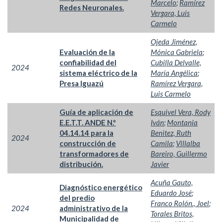
Marcelo
;
Ramírez
Redes Neuronales.
Vergara, Luis
Carmelo
Ojeda Jiménez,
Evaluación de la
Mónica Gabriela
;
confiabilidad del
Cubilla Delvalle,
2024
sistema eléctrico de la
María Angélica
;
Presa Iguazú
Ramírez Vergara,
Luis Carmelo
Guía de aplicación de
Esquivel Vera, Rody
E.E.T.T. ANDE N.º
Iván
;
Montania
04.14.14 para la
Benitez, Ruth
2024
construcción de
Camila
;
Villalba
transformadores de
Bareiro, Guillermo
distribución.
Javier
Acuña Gauto,
Diagnóstico energético
Eduardo José
;
del predio
Franco Rolón., Joel
;
2024
administrativo de la
Torales Britos,
Municipalidad de