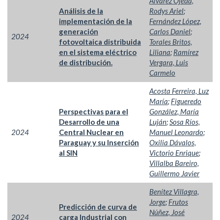
Álvarez Ojeda,
Análisis de la
Rodys Ariel
;
implementación de la
Fernández López,
generación
Carlos Daniel
;
2024
fotovoltaica distribuida
Torales Britos,
en el sistema eléctrico
Liliana
;
Ramírez
de distribución.
Vergara, Luis
Carmelo
Acosta Ferreira, Luz
María
;
Figueredo
Perspectivas para el
González, María
Desarrollo de una
Luján
;
Sosa Ríos,
2024
Central Nuclear en
Manuel Leonardo
;
Paraguay y su Inserción
Oxilia Dávalos,
al SIN
Victorio Enrique
;
Villalba Bareiro,
Guillermo Javier
Benítez Villagra,
Jorge
;
Frutos
Predicción de curva de
Núñez, José
2024
carga Industrial con