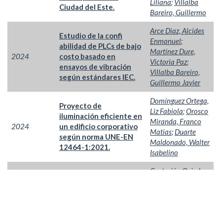
Liliana
;
Villalba
Ciudad del Este.
Bareiro, Guillermo
Arce Diaz, Alcides
Estudio de la confi
Enmanuel
;
abilidad de PLCs de bajo
Martínez Dure,
2024
costo basado en
Victoria Paz
;
ensayos de vibración
Villalba Bareiro,
según estándares IEC.
Guillermo Javier
Domínguez Ortega,
Proyecto de
Liz Fabiola
;
Orosco
iluminación eficiente en
Miranda, Franco
2024
un edificio corporativo
Matías
;
Duarte
según norma UNE-EN
Maldonado, Walter
12464-1:2021.
Isabelino
Centurión Oviedo,
Diagnóstico energético
Ezequiel David
;
de segundo grado
Araujo Caceres,
2024
aplicado a la industria
Marcelo Daniel
;
LAR S.R.L.
Lautenschlager,