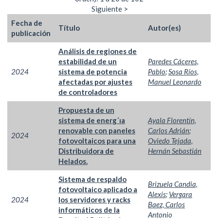
Siguiente >
Fecha de
Título
Autor(es)
publicación
Análisis de regiones de
estabilidad de un
Paredes Cáceres,
2024
sistema de potencia
Pablo
;
Sosa Ríos,
afectadas por ajustes
Manuel Leonardo
de controladores
Propuesta de un
sistema de energ´ıa
Ayala Florentín,
renovable con paneles
Carlos Adrián
;
2024
fotovoltaicos para una
Oviedo Tejada,
Distribuidora de
Hernán Sebastián
Helados.
Sistema de respaldo
Brizuela Candia,
fotovoltaico aplicado a
Alexis
;
Vergara
2024
los servidores y racks
Baez, Carlos
informáticos de la
Antonio