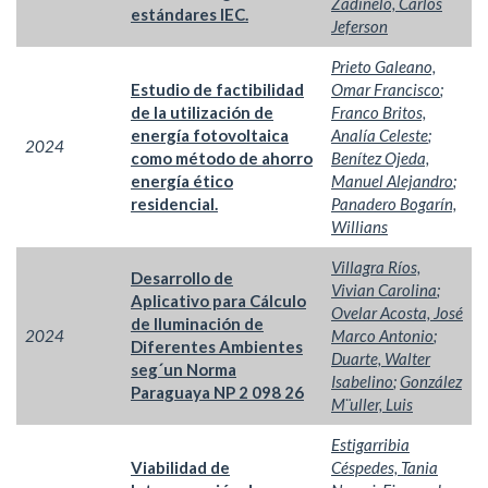
Zadinelo, Carlos
estándares IEC.
Jeferson
Prieto Galeano,
Estudio de factibilidad
Omar Francisco
;
de la utilización de
Franco Britos,
energía fotovoltaica
Analía Celeste
;
2024
como método de ahorro
Benítez Ojeda,
energía ético
Manuel Alejandro
;
residencial.
Panadero Bogarín,
Willians
Villagra Ríos,
Desarrollo de
Vivian Carolina
;
Aplicativo para Cálculo
Ovelar Acosta, José
de Iluminación de
2024
Marco Antonio
;
Diferentes Ambientes
Duarte, Walter
seg´un Norma
Isabelino
;
González
Paraguaya NP 2 098 26
M¨uller, Luis
Estigarribia
Viabilidad de
Céspedes, Tania