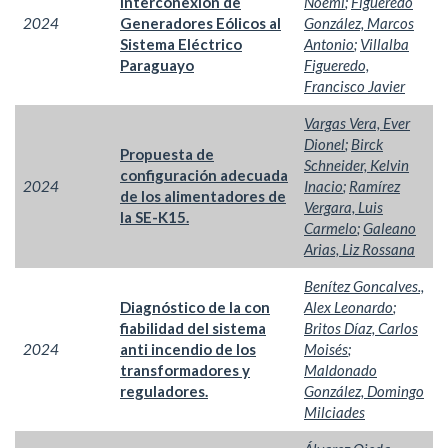
Interconexión de
Noemi
;
Figueredo
2024
Generadores Eólicos al
González, Marcos
Sistema Eléctrico
Antonio
;
Villalba
Paraguayo
Figueredo,
Francisco Javier
Vargas Vera, Ever
Dionel
;
Birck
Propuesta de
Schneider, Kelvin
configuración adecuada
2024
Inacio
;
Ramírez
de los alimentadores de
Vergara, Luis
la SE-K15.
Carmelo
;
Galeano
Arias, Liz Rossana
Benítez Goncalves.,
Diagnóstico de la con
Alex Leonardo
;
fiabilidad del sistema
Britos Díaz, Carlos
2024
anti incendio de los
Moisés
;
transformadores y
Maldonado
reguladores.
González, Domingo
Milciades