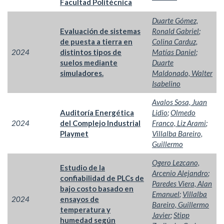
Facultad Politécnica
Duarte Gómez,
Evaluación de sistemas
Ronald Gabriel
;
de puesta a tierra en
Colina Carduz,
2024
distintos tipos de
Matías Daniel
;
suelos mediante
Duarte
simuladores.
Maldonado, Walter
Isabelino
Avalos Sosa, Juan
Auditoría Energética
Lidio
;
Olmedo
2024
del Complejo Industrial
Franco, Liz Arami
;
Playmet
Villalba Bareiro,
Guillermo
Ogero Lezcano,
Estudio de la
Arcenio Alejandro
;
confiabilidad de PLCs de
Paredes Viera, Alan
bajo costo basado en
Emanuel
;
Villalba
2024
ensayos de
Bareiro, Guillermo
temperatura y
Javier
;
Stipp
humedad según