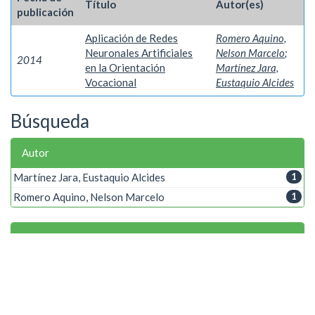
Título
Autor(es)
publicación
Aplicación de Redes
Romero Aquino,
Neuronales Artificiales
Nelson Marcelo
;
2014
en la Orientación
Martínez Jara,
Vocacional
Eustaquio Alcides
Búsqueda
Autor
Martínez Jara, Eustaquio Alcides
1
Romero Aquino, Nelson Marcelo
1
Palabra clave
Orientación vocacional
1
Selección de personas
1