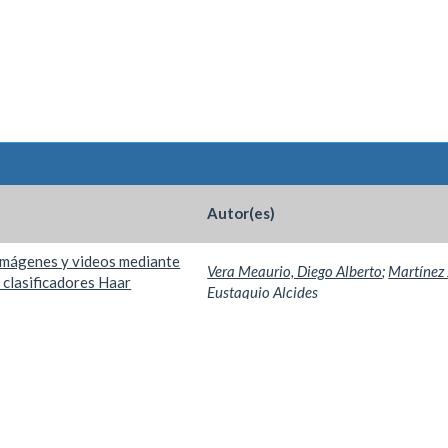
Autor(es)
imágenes y videos mediante
Vera Meaurio, Diego Alberto
;
Martínez 
e clasificadores Haar
Eustaquio Alcides
Por