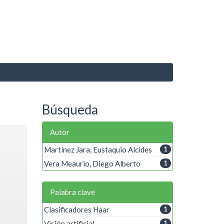
Búsqueda
Autor
Martínez Jara, Eustaquio Alcides
1
Vera Meaurio, Diego Alberto
1
Palabra clave
Clasificadores Haar
1
Visión artificial
1