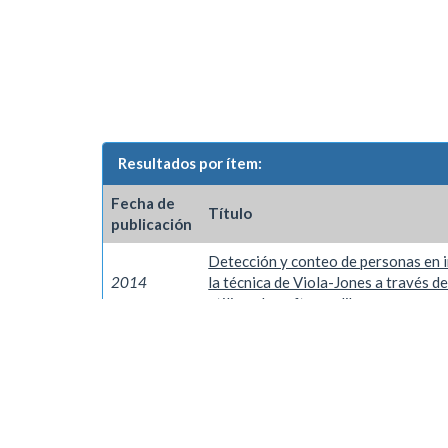
Resultados por ítem:
Fecha de
Título
publicación
Detección y conteo de personas en 
2014
la técnica de Viola-Jones a través d
utilizando software libre