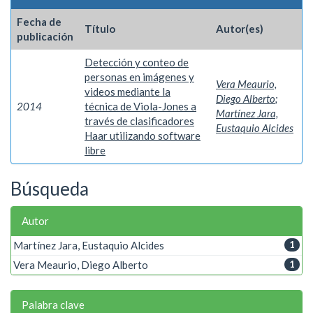
Fecha de
Título
Autor(es)
publicación
Detección y conteo de
personas en imágenes y
Vera Meaurio,
videos mediante la
Diego Alberto
;
2014
técnica de Viola-Jones a
Martínez Jara,
través de clasificadores
Eustaquio Alcides
Haar utilizando software
libre
Búsqueda
Autor
Martínez Jara, Eustaquio Alcides
1
Vera Meaurio, Diego Alberto
1
Palabra clave