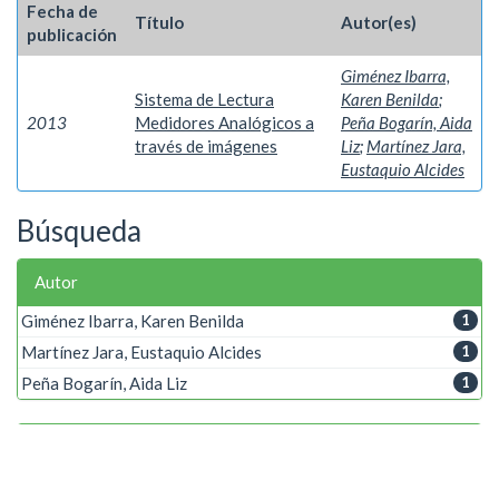
Fecha de
Título
Autor(es)
publicación
Giménez Ibarra,
Sistema de Lectura
Karen Benilda
;
2013
Medidores Analógicos a
Peña Bogarín, Aida
través de imágenes
Liz
;
Martínez Jara,
Eustaquio Alcides
Búsqueda
Autor
Giménez Ibarra, Karen Benilda
1
Martínez Jara, Eustaquio Alcides
1
Peña Bogarín, Aida Liz
1
Palabra clave
Medidores Analógicos
1