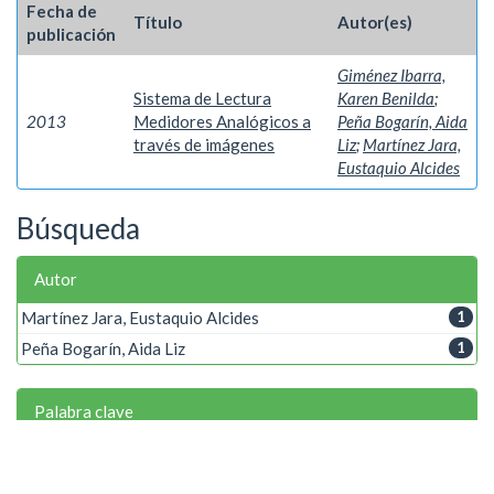
Fecha de
Título
Autor(es)
publicación
Giménez Ibarra,
Sistema de Lectura
Karen Benilda
;
2013
Medidores Analógicos a
Peña Bogarín, Aida
través de imágenes
Liz
;
Martínez Jara,
Eustaquio Alcides
Búsqueda
Autor
Martínez Jara, Eustaquio Alcides
1
Peña Bogarín, Aida Liz
1
Palabra clave
Medidores Analógicos
1
Reconocimiento de patrones
1