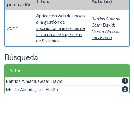
Título
Autor(es)
publicación
Aplicación web de apoyo
Barrios Almada,
a la gestión de
César David
;
2014
inscripción a materias de
Morán Almada,
la carrera de Ingeniería
Luis Eladio
de Sistemas
Búsqueda
Autor
Barrios Almada, César David
1
Morán Almada, Luis Eladio
1
Palabra clave
Inscripción a materias
1