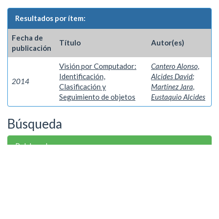
Resultados por ítem:
Fecha de
Título
Autor(es)
publicación
Visión por Computador:
Cantero Alonso,
Identificación,
Alcides David
;
2014
Clasificación y
Martínez Jara,
Seguimiento de objetos
Eustaquio Alcides
Búsqueda
Palabra clave
Algoritmos
1
Patrones
1
Procesamiento digital de imágenes
1
Redes Neuronales Artificiales
1
Visión por computador
1