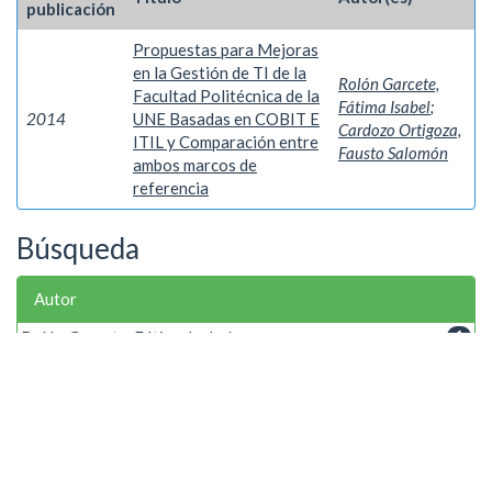
publicación
Propuestas para Mejoras
en la Gestión de TI de la
Rolón Garcete,
Facultad Politécnica de la
Fátima Isabel
;
2014
UNE Basadas en COBIT E
Cardozo Ortigoza,
ITIL y Comparación entre
Fausto Salomón
ambos marcos de
referencia
Búsqueda
Autor
Rolón Garcete, Fátima Isabel
1
Palabra clave
COBIT 4.1
1
Gestión de TI
1