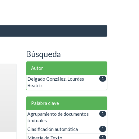
Búsqueda
Autor
Delgado González, Lourdes
1
Beatriz
Palabra clave
Agrupamiento de documentos
1
textuales
Clasificación automática
1
Minería de Texto
1