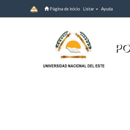
Página de inicio
Listar
Ayuda
Skip
navigation
PO