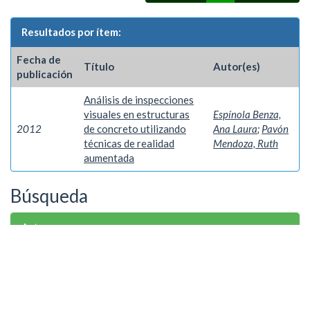
Resultados por ítem:
Fecha de
Título
Autor(es)
publicación
Análisis de inspecciones
visuales en estructuras
Espínola Benza,
2012
de concreto utilizando
Ana Laura
;
Pavón
técnicas de realidad
Mendoza, Ruth
aumentada
Búsqueda
Autor
Espínola Benza, Ana Laura
1
Palabra clave