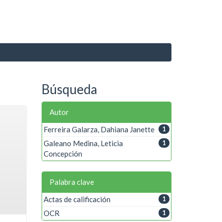
Búsqueda
Autor
Ferreira Galarza, Dahiana Janette
1
Galeano Medina, Leticia
1
Concepción
Palabra clave
Actas de calificación
1
OCR
1