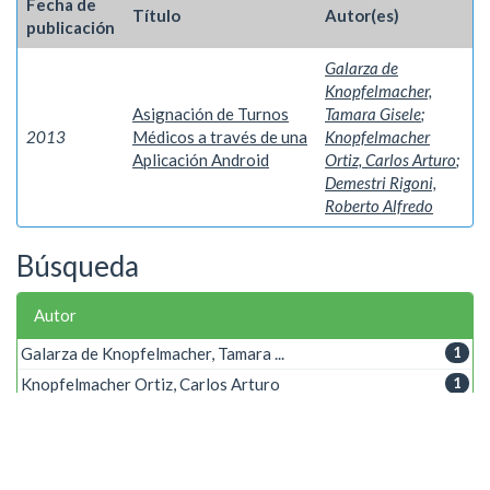
Fecha de
Título
Autor(es)
publicación
Galarza de
Knopfelmacher,
Asignación de Turnos
Tamara Gisele
;
2013
Médicos a través de una
Knopfelmacher
Aplicación Android
Ortiz, Carlos Arturo
;
Demestri Rigoni,
Roberto Alfredo
Búsqueda
Autor
Galarza de Knopfelmacher, Tamara ...
1
Knopfelmacher Ortiz, Carlos Arturo
1
Palabra clave
ADT
1