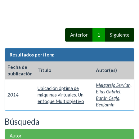
Anterior
1
Siguiente
Resultados por ítem:
Fecha de
Título
Autor(es)
publicación
Melgarejo Servían,
Ubicación óptima de
Elías Gabriel
;
2014
máquinas virtuales. Un
Barán Cegla,
enfoque Multiobjetivo
Benjamín
Búsqueda
Autor