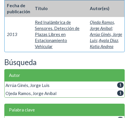
Fecha de
Título
Autor(es)
publicación
Red Inalámbrica de
Ojeda Ramos,
Sensores. Detección de
Jorge Aníbal
;
2013
Plazas Libres en
Arrúa Ginés, Jorge
Estacionamiento
Luis
;
Ayala Díaz,
Vehicular
Katia Andrea
Búsqueda
Autor
Arrúa Ginés, Jorge Luis
1
Ojeda Ramos, Jorge Aníbal
1
Palabra clave
Arduino
1
Estacionamiento vehicular
1