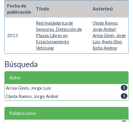
Fecha de
Título
Autor(es)
publicación
Red Inalámbrica de
Ojeda Ramos,
Sensores. Detección de
Jorge Aníbal
;
2013
Plazas Libres en
Arrúa Ginés, Jorge
Estacionamiento
Luis
;
Ayala Díaz,
Vehicular
Katia Andrea
Búsqueda
Autor
Arrúa Ginés, Jorge Luis
1
Ojeda Ramos, Jorge Aníbal
1
Palabra clave
Arduino
1
Estacionamiento vehicular
1