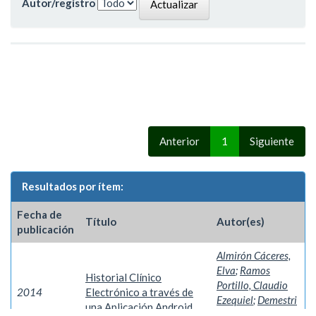
Autor/registro
Anterior
1
Siguiente
Resultados por ítem:
Fecha de
Título
Autor(es)
publicación
Almirón Cáceres,
Elva
;
Ramos
Historial Clínico
Portillo, Claudio
2014
Electrónico a través de
Ezequiel
;
Demestri
una Aplicación Android
Rigoni, Roberto