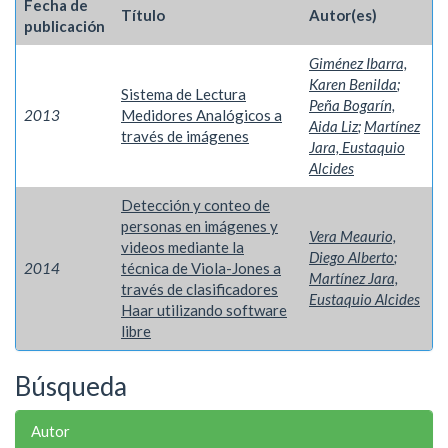
Fecha de
Título
Autor(es)
publicación
Giménez Ibarra,
Karen Benilda
;
Sistema de Lectura
Peña Bogarín,
2013
Medidores Analógicos a
Aida Liz
;
Martínez
través de imágenes
Jara, Eustaquio
Alcides
Detección y conteo de
personas en imágenes y
Vera Meaurio,
videos mediante la
Diego Alberto
;
2014
técnica de Viola-Jones a
Martínez Jara,
través de clasificadores
Eustaquio Alcides
Haar utilizando software
libre
Búsqueda
Autor