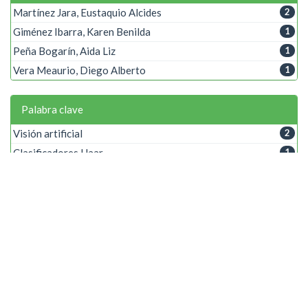
Martínez Jara, Eustaquio Alcides
2
Giménez Ibarra, Karen Benilda
1
Peña Bogarín, Aida Liz
1
Vera Meaurio, Diego Alberto
1
Palabra clave
Visión artificial
2
Clasificadores Haar
1
Conteo de personas
1
Medidores Analógicos
1
OpenCV
1
Reconocimiento de patrones
1
Viola-Jones
1
Año