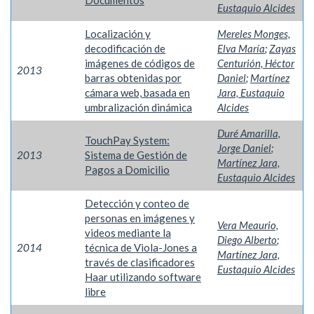
Documentos
Eustaquio Alcides
Localización y
Mereles Monges,
decodificación de
Elva María
;
Zayas
imágenes de códigos de
Centurión, Héctor
2013
barras obtenidas por
Daniel
;
Martínez
cámara web, basada en
Jara, Eustaquio
umbralización dinámica
Alcides
Duré Amarilla,
TouchPay System:
Jorge Daniel
;
2013
Sistema de Gestión de
Martínez Jara,
Pagos a Domicilio
Eustaquio Alcides
Detección y conteo de
personas en imágenes y
Vera Meaurio,
videos mediante la
Diego Alberto
;
2014
técnica de Viola-Jones a
Martínez Jara,
través de clasificadores
Eustaquio Alcides
Haar utilizando software
libre