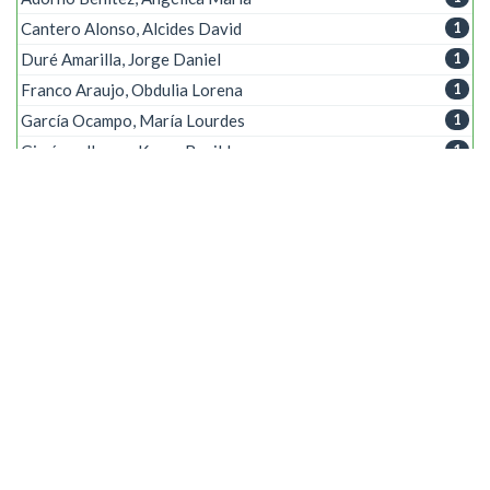
Cantero Alonso, Alcides David
1
Duré Amarilla, Jorge Daniel
1
Franco Araujo, Obdulia Lorena
1
García Ocampo, María Lourdes
1
Giménez Ibarra, Karen Benilda
1
Giménez López, Faviana Concepción
1
Mereles Monges, Elva María
1
Obrist Bertrand, Víctor Udo
1
Ojeda Aquino, Faviola Adriana
1
Siguiente >
Palabra clave
Redes Neuronales Artificiales
3
Procesamiento de imágenes
2
Procesamiento digital de imágenes
2