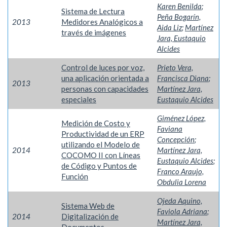
Karen Benilda
;
Sistema de Lectura
Peña Bogarín,
2013
Medidores Analógicos a
Aida Liz
;
Martínez
través de imágenes
Jara, Eustaquio
Alcides
Control de luces por voz,
Prieto Vera,
una aplicación orientada a
Francisca Diana
;
2013
personas con capacidades
Martínez Jara,
especiales
Eustaquio Alcides
Giménez López,
Medición de Costo y
Faviana
Productividad de un ERP
Concepción
;
utilizando el Modelo de
2014
Martínez Jara,
COCOMO II con Líneas
Eustaquio Alcides
;
de Código y Puntos de
Franco Araujo,
Función
Obdulia Lorena
Ojeda Aquino,
Sistema Web de
Faviola Adriana
;
2014
Digitalización de
Martínez Jara,