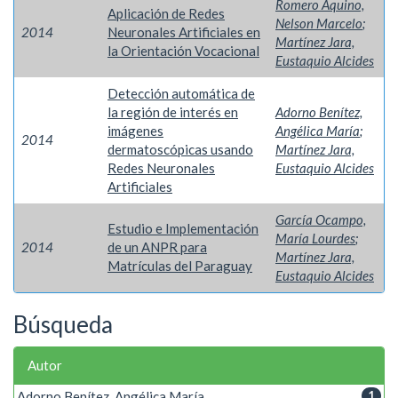
Romero Aquino,
Aplicación de Redes
Nelson Marcelo
;
2014
Neuronales Artificiales en
Martínez Jara,
la Orientación Vocacional
Eustaquio Alcides
Detección automática de
la región de interés en
Adorno Benítez,
imágenes
Angélica María
;
2014
dermatoscópicas usando
Martínez Jara,
Redes Neuronales
Eustaquio Alcides
Artificiales
García Ocampo,
Estudio e Implementación
María Lourdes
;
2014
de un ANPR para
Martínez Jara,
Matrículas del Paraguay
Eustaquio Alcides
Búsqueda
Autor
Adorno Benítez, Angélica María
1