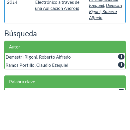
2014
Electrónico a través de
Ezequiel
;
Demestri
una Aplicación Android
Rigoni, Roberto
Alfredo
Búsqueda
Autor
Demestri Rigoni, Roberto Alfredo
1
Ramos Portillo, Claudio Ezequiel
1
Palabra clave
Android
1
Historial clínico
1
Tablet
1
Año