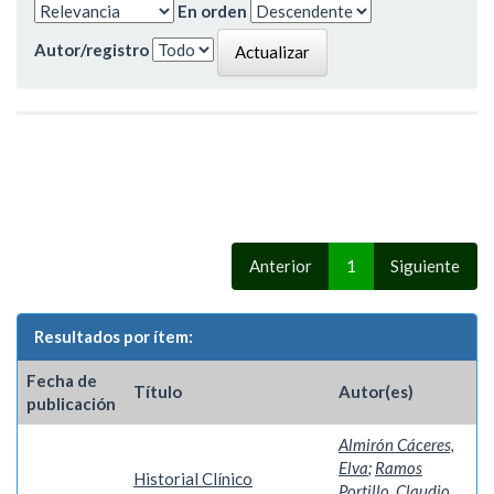
En orden
Autor/registro
Anterior
1
Siguiente
Resultados por ítem:
Fecha de
Título
Autor(es)
publicación
Almirón Cáceres,
Elva
;
Ramos
Historial Clínico
Portillo, Claudio