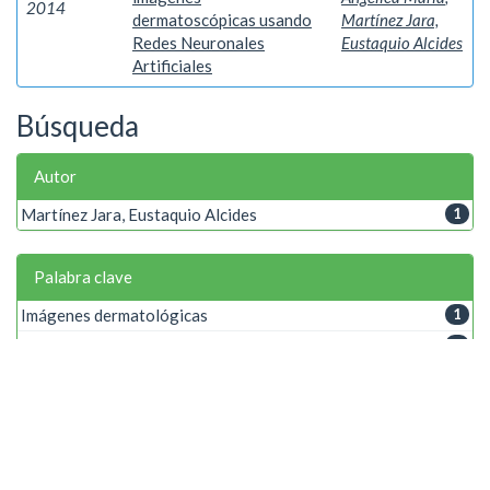
2014
dermatoscópicas usando
Martínez Jara,
Redes Neuronales
Eustaquio Alcides
Artificiales
Búsqueda
Autor
Martínez Jara, Eustaquio Alcides
1
Palabra clave
Imágenes dermatológicas
1
Lesiones de la piel
1
Procesamiento digital de imágenes
1
Redes Neuronales Artificiales
1
Año