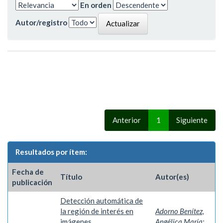
En orden
Autor/registro
Anterior
1
Siguiente
Resultados por ítem:
Fecha de
Título
Autor(es)
publicación
Detección automática de
la región de interés en
Adorno Benítez,
imágenes
Angélica María
;