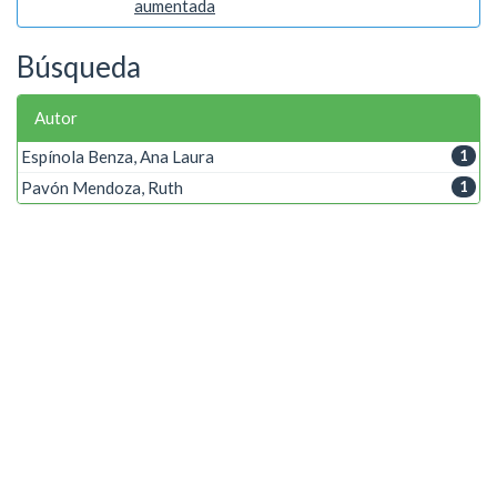
aumentada
Búsqueda
Autor
Espínola Benza, Ana Laura
1
Pavón Mendoza, Ruth
1
Palabra clave
Auscultación de estructuras civiles
1
Inspecciones visuales
1
Realidad Aumentada
1