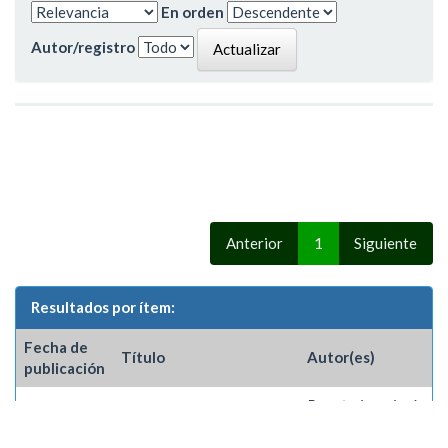
En orden
Autor/registro
Anterior
1
Siguiente
Resultados por ítem:
Fecha de
Título
Autor(es)
publicación
Barreto Jara, José
Mario
;
Sugawara
Sistema de rastreo e
Mochinaga,