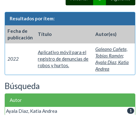
Resultados por ítem:
Fecha de
Título
Autor(es)
publicación
Galeano Cañete,
Aplicativo móvil para el
Tobías Ramón
;
2022
registro de denuncias de
Ayala Diaz, Katia
robos y hurtos.
Andrea
Búsqueda
Autor
Ayala Diaz, Katia Andrea
1
Palabra clave
Robos
1