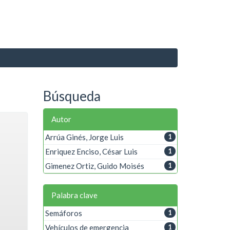
Búsqueda
Autor
Arrúa Ginés, Jorge Luis
1
Enriquez Enciso, César Luis
1
Gimenez Ortiz, Guido Moisés
1
Palabra clave
Semáforos
1
Vehículos de emergencia
1