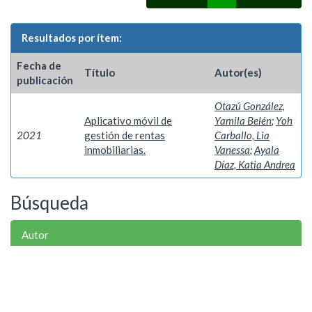
Resultados por ítem:
Fecha de
Título
Autor(es)
publicación
Otazú González,
Aplicativo móvil de
Yamila Belén
;
Yoh
2021
gestión de rentas
Carballo, Lia
inmobiliarias.
Vanessa
;
Ayala
Díaz, Katia Andrea
Búsqueda
Autor
Ayala Díaz, Katia Andrea
1
Otazú González, Yamila Belén
1
Yoh Carballo, Lia Vanessa
1