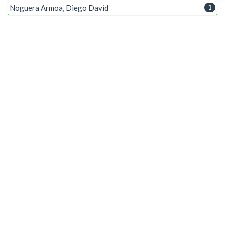
Noguera Armoa, Diego David
1
Palabra clave
Geolocalización
1
Plataforma Web
1
Servicios automotrices
1
Año
2017
1
Portal de Conocimiento de la
Facultad Politecnica - UNE