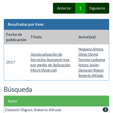
Anterior
1
Siguiente
Resultados por ítem:
Fecha de
Título
Autor(es)
publicación
Noguera Armoa,
Geolocalización de
Diego David
;
Servicios Automotrices
Ferreira Ledezma,
2017
por medio de Aplicación
Arturo Javier
;
Móvil (Android)
Demestri Rigoni,
Roberto Alfredo
Búsqueda
Autor
Demestri Rigoni, Roberto Alfredo
1