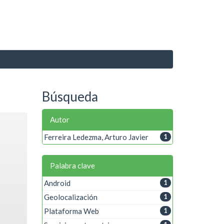
Búsqueda
Autor
Ferreira Ledezma, Arturo Javier
1
Palabra clave
Android
1
Geolocalización
1
Plataforma Web
1