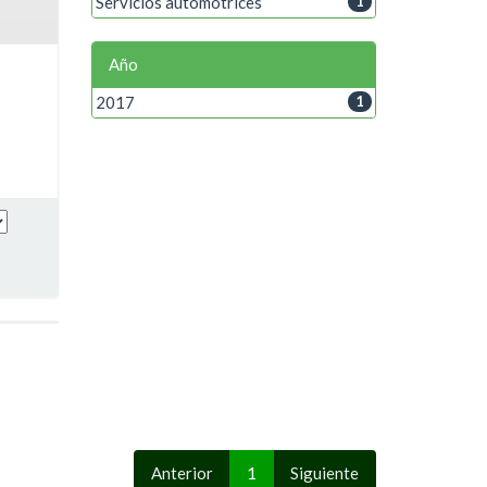
Servicios automotrices
1
Año
2017
1
Anterior
1
Siguiente