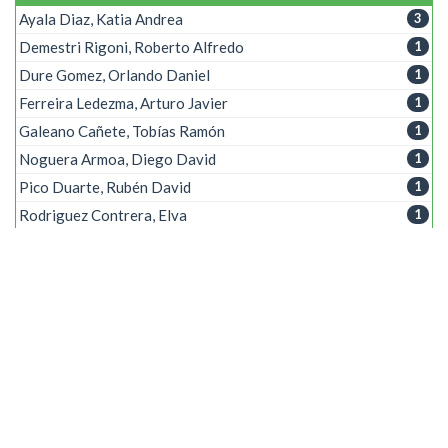
Ayala Diaz, Katia Andrea
3
Demestri Rigoni, Roberto Alfredo
1
Dure Gomez, Orlando Daniel
1
Ferreira Ledezma, Arturo Javier
1
Galeano Cañete, Tobías Ramón
1
Noguera Armoa, Diego David
1
Pico Duarte, Rubén David
1
Rodriguez Contrera, Elva
1
Vera Bogado, Adriana Beatriz
1
Palabra clave
Android
1
Control
1
Plataforma Web
1
Robos
1
Servicios automotrices
1