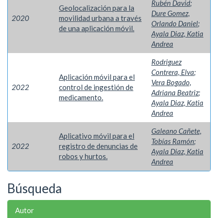
Rubén David
;
Geolocalización para la
Dure Gomez,
2020
movilidad urbana a través
Orlando Daniel
;
de una aplicación móvil.
Ayala Diaz, Katia
Andrea
Rodriguez
Contrera, Elva
;
Aplicación móvil para el
Vera Bogado,
2022
control de ingestión de
Adriana Beatriz
;
medicamento.
Ayala Diaz, Katia
Andrea
Galeano Cañete,
Aplicativo móvil para el
Tobías Ramón
;
2022
registro de denuncias de
Ayala Diaz, Katia
robos y hurtos.
Andrea
Búsqueda
Autor