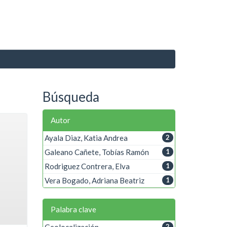
Búsqueda
Autor
Ayala Diaz, Katia Andrea
2
Galeano Cañete, Tobías Ramón
1
Rodriguez Contrera, Elva
1
Vera Bogado, Adriana Beatriz
1
Palabra clave
Geolocalización
2