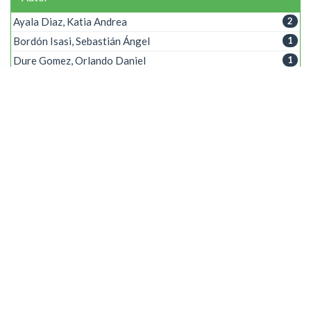
Ayala Diaz, Katia Andrea
2
Bordón Isasi, Sebastián Ángel
1
Dure Gomez, Orlando Daniel
1
Gempka Alves, Angélica
1
Pico Duarte, Rubén David
1
Palabra clave
Geolocalización
1
Geoposicionamiento
1
Servicios automotrices
1
Transporte público
1