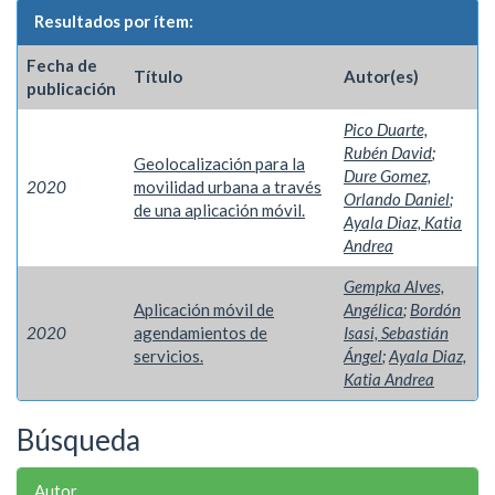
Resultados por ítem:
Fecha de
Título
Autor(es)
publicación
Pico Duarte,
Rubén David
;
Geolocalización para la
Dure Gomez,
2020
movilidad urbana a través
Orlando Daniel
;
de una aplicación móvil.
Ayala Diaz, Katia
Andrea
Gempka Alves,
Aplicación móvil de
Angélica
;
Bordón
2020
agendamientos de
Isasi, Sebastián
servicios.
Ángel
;
Ayala Diaz,
Katia Andrea
Búsqueda
Autor