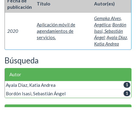
Fecha de
Título
Autor(es)
publicación
Gempka Alves,
Aplicación móvil de
Angélica
;
Bordón
2020
agendamientos de
Isasi, Sebastián
servicios.
Ángel
;
Ayala Diaz,
Katia Andrea
Búsqueda
Autor
Ayala Diaz, Katia Andrea
1
Bordón Isasi, Sebastián Ángel
1
Palabra clave
Geoposicionamiento
1
Servicios automotrices
1