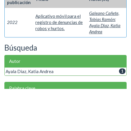
publicación
Galeano Cañete,
Aplicativo móvil para el
Tobías Ramón
;
2022
registro de denuncias de
Ayala Diaz, Katia
robos y hurtos.
Andrea
Búsqueda
Autor
Ayala Diaz, Katia Andrea
1
Palabra clave
Geolocalización
1
Robos
1
Año