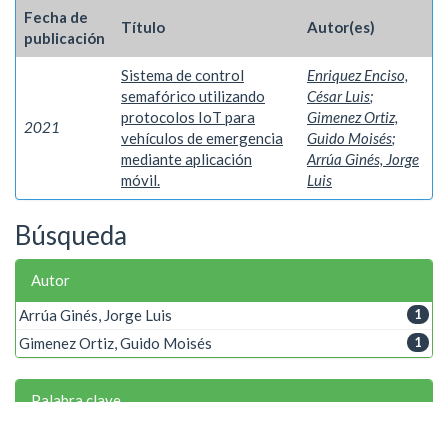
Fecha de
Título
Autor(es)
publicación
Sistema de control
Enriquez Enciso,
semafórico utilizando
César Luis
;
protocolos IoT para
Gimenez Ortiz,
2021
vehículos de emergencia
Guido Moisés
;
mediante aplicación
Arrúa Ginés, Jorge
móvil.
Luis
Búsqueda
Autor
Arrúa Ginés, Jorge Luis
1
Gimenez Ortiz, Guido Moisés
1
Palabra clave
IoT
1