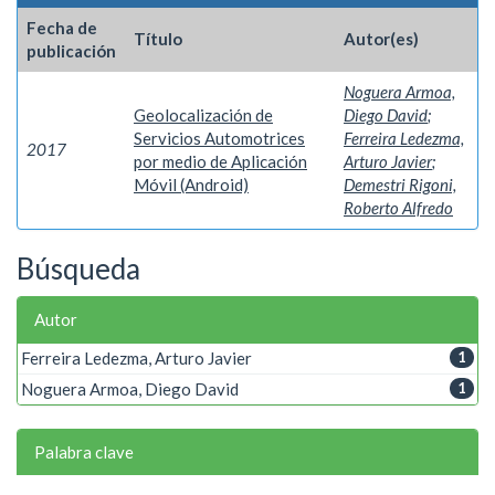
Fecha de
Título
Autor(es)
publicación
Noguera Armoa,
Geolocalización de
Diego David
;
Servicios Automotrices
Ferreira Ledezma,
2017
por medio de Aplicación
Arturo Javier
;
Móvil (Android)
Demestri Rigoni,
Roberto Alfredo
Búsqueda
Autor
Ferreira Ledezma, Arturo Javier
1
Noguera Armoa, Diego David
1
Palabra clave
Android
1