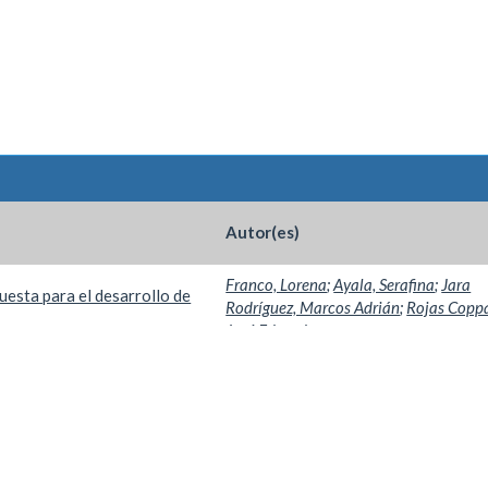
Autor(es)
Franco, Lorena
;
Ayala, Serafina
;
Jara
uesta para el desarrollo de
Rodríguez, Marcos Adrián
;
Rojas Coppa
José Eduardo
Por