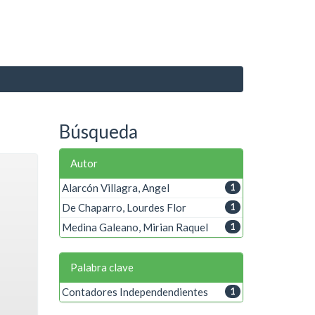
Búsqueda
Autor
Alarcón Villagra, Angel
1
De Chaparro, Lourdes Flor
1
Medina Galeano, Mirian Raquel
1
Palabra clave
Contadores Independendientes
1