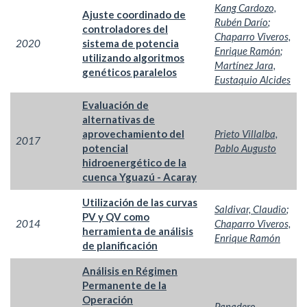
Kang Cardozo,
Ajuste coordinado de
Rubén Darío
;
controladores del
Chaparro Viveros,
2020
sistema de potencia
Enrique Ramón
;
utilizando algoritmos
Martínez Jara,
genéticos paralelos
Eustaquio Alcides
Evaluación de
alternativas de
aprovechamiento del
Prieto Villalba,
2017
potencial
Pablo Augusto
hidroenergético de la
cuenca Yguazú - Acaray
Utilización de las curvas
Saldivar, Claudio
;
PV y QV como
2014
Chaparro Viveros,
herramienta de análisis
Enrique Ramón
de planificación
Análisis en Régimen
Permanente de la
Operación
Panadero