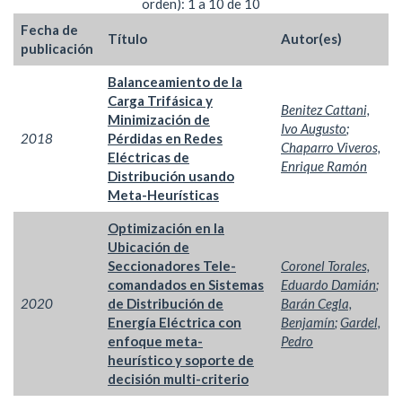
orden): 1 a 10 de 10
Fecha de
Título
Autor(es)
publicación
Balanceamiento de la
Carga Trifásica y
Benitez Cattani,
Minimización de
Ivo Augusto
;
2018
Pérdidas en Redes
Chaparro Viveros,
Eléctricas de
Enrique Ramón
Distribución usando
Meta-Heurísticas
Optimización en la
Ubicación de
Seccionadores Tele-
Coronel Torales,
comandados en Sistemas
Eduardo Damián
;
2020
de Distribución de
Barán Cegla,
Energía Eléctrica con
Benjamín
;
Gardel,
enfoque meta-
Pedro
heurístico y soporte de
decisión multi-criterio