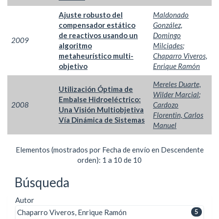
Ajuste robusto del
Maldonado
compensador estático
González,
de reactivos usando un
Domingo
2009
algoritmo
Milciades
;
metaheurístico multi-
Chaparro Viveros,
objetivo
Enrique Ramón
Mereles Duarte,
Utilización Óptima de
Wilder Marcial
;
Embalse Hidroeléctrico:
2008
Cardozo
Una Visión Multiobjetiva
Florentin, Carlos
Vía Dinámica de Sistemas
Manuel
Elementos (mostrados por Fecha de envío en Descendente
orden): 1 a 10 de 10
Búsqueda
Autor
Chaparro Viveros, Enrique Ramón
5