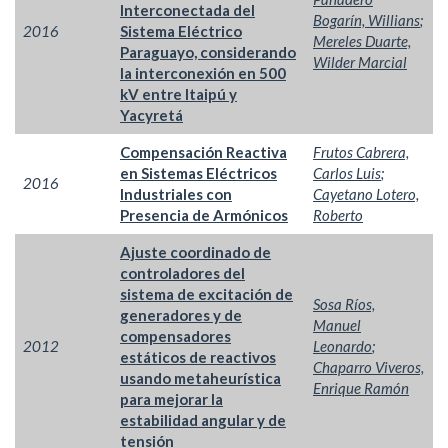
Interconectada del
Bogarín, Willians
;
2016
Sistema Eléctrico
Mereles Duarte,
Paraguayo, considerando
Wilder Marcial
la interconexión en 500
kV entre Itaipú y
Yacyretá
Compensación Reactiva
Frutos Cabrera,
en Sistemas Eléctricos
Carlos Luis
;
2016
Industriales con
Cayetano Lotero,
Presencia de Armónicos
Roberto
Ajuste coordinado de
controladores del
sistema de excitación de
Sosa Ríos,
generadores y de
Manuel
compensadores
2012
Leonardo
;
estáticos de reactivos
Chaparro Viveros,
usando metaheurística
Enrique Ramón
para mejorar la
estabilidad angular y de
tensión