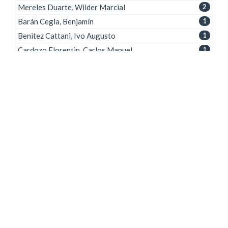
Mereles Duarte, Wilder Marcial
2
Barán Cegla, Benjamín
1
Benitez Cattani, Ivo Augusto
1
Cardozo Florentin, Carlos Manuel
1
Cayetano Lotero, Roberto
1
Coronel Torales, Eduardo Damián
1
Frutos Cabrera, Carlos Luis
1
Gardel, Pedro
1
Kang Cardozo, Rubén Darío
1
Siguiente >
Palabra clave
Ajuste Coordinado
2
Ajuste robusto de parámetros
1
Algoritmos Genéticos
1
Algoritmos genéticos multi-objetivos
1
Algoritmos Genéticos Paralelos
1