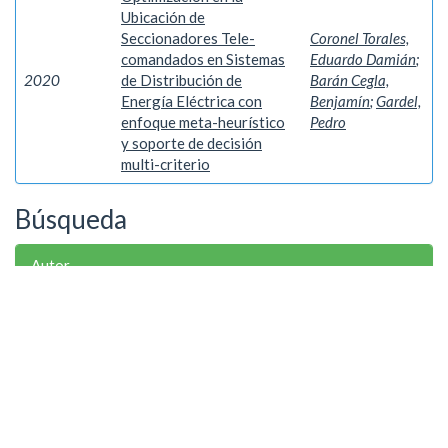
Ubicación de
Seccionadores Tele-
Coronel Torales,
comandados en Sistemas
Eduardo Damián
;
2020
de Distribución de
Barán Cegla,
Energía Eléctrica con
Benjamín
;
Gardel,
enfoque meta-heurístico
Pedro
y soporte de decisión
multi-criterio
Búsqueda
Autor
Gardel, Pedro
1
Palabra clave
Método de Diagrama de Bloques de ...
1
Proceso Analítico Jerárquico
1
Ubicación Optima de Seccionadores...
1