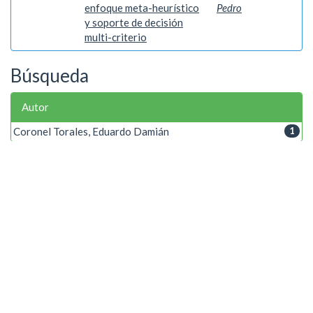
enfoque meta-heurístico
Pedro
y soporte de decisión
multi-criterio
Búsqueda
Autor
Coronel Torales, Eduardo Damián
1
Palabra clave
Algoritmos meta-heurísticos
1
Método de Diagrama de Bloques de ...
1
Proceso Analítico Jerárquico
1
Ubicación Optima de Seccionadores...
1
Año