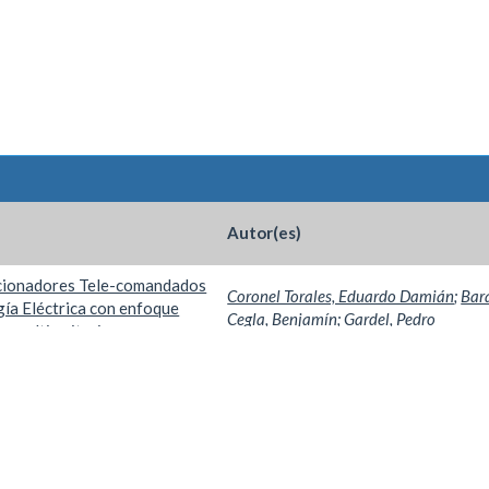
Autor(es)
ccionadores Tele-comandados
Coronel Torales, Eduardo Damián
;
Bar
gía Eléctrica con enfoque
Cegla, Benjamín
;
Gardel, Pedro
n multi-criterio
Por