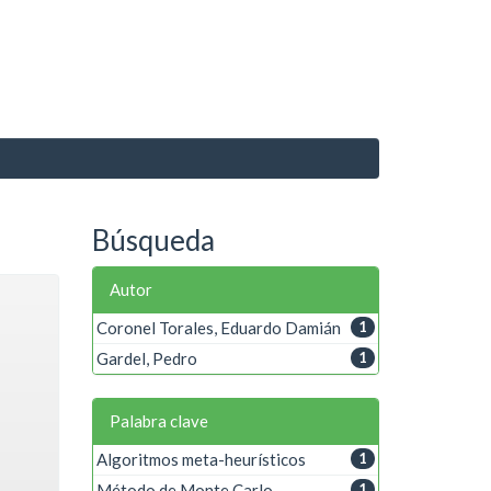
Búsqueda
Autor
Coronel Torales, Eduardo Damián
1
Gardel, Pedro
1
Palabra clave
Algoritmos meta-heurísticos
1
Método de Monte Carlo
1