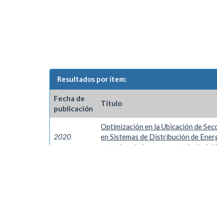
Resultados por ítem:
Fecha de
Título
publicación
Optimización en la Ubicación de Se
2020
en Sistemas de Distribución de Ener
meta-heurístico y soporte de decisió