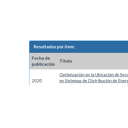
Resultados por ítem:
Fecha de
Título
publicación
Optimización en la Ubicación de Se
2020
en Sistemas de Distribución de Ener
meta-heurístico y soporte de decisió