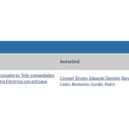
Autor(es)
ccionadores Tele-comandados
Coronel Torales, Eduardo Damián
;
Bar
gía Eléctrica con enfoque
Cegla, Benjamín
;
Gardel, Pedro
n multi-criterio
Por