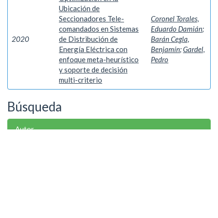
Ubicación de
Seccionadores Tele-
Coronel Torales,
comandados en Sistemas
Eduardo Damián
;
2020
de Distribución de
Barán Cegla,
Energía Eléctrica con
Benjamín
;
Gardel,
enfoque meta-heurístico
Pedro
y soporte de decisión
multi-criterio
Búsqueda
Autor
Coronel Torales, Eduardo Damián
1
Palabra clave
Algoritmos meta-heurísticos
1
Proceso Analítico Jerárquico
1
Ubicación Optima de Seccionadores...
1