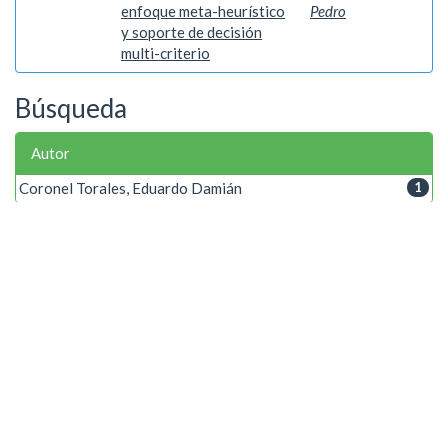
enfoque meta-heurístico
Pedro
y soporte de decisión
multi-criterio
Búsqueda
Autor
Coronel Torales, Eduardo Damián
1
Palabra clave
Algoritmos meta-heurísticos
1
Método de Monte Carlo
1
Proceso Analítico Jerárquico
1
Ubicación Optima de Seccionadores...
1
Año