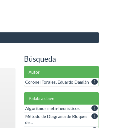
Búsqueda
Autor
Coronel Torales, Eduardo Damián
1
Palabra clave
Algoritmos meta-heurísticos
1
Método de Diagrama de Bloques
1
de ...