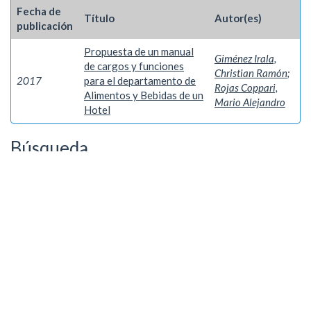
Fecha de
Título
Autor(es)
publicación
Propuesta de un manual
Giménez Irala,
de cargos y funciones
Christian Ramón
;
2017
para el departamento de
Rojas Coppari,
Alimentos y Bebidas de un
Mario Alejandro
Hotel
Búsqueda
Autor
Rojas Coppari, Mario Alejandro
1
Palabra clave
Gestión
1
Año