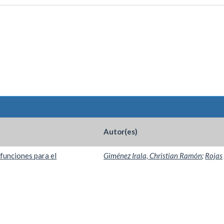
Autor(es)
funciones para el
Giménez Irala, Christian Ramón
;
Rojas
s de un Hotel
Coppari, Mario Alejandro