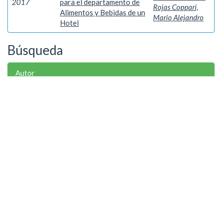
2017
para el departamento de
Rojas Coppari,
Alimentos y Bebidas de un
Mario Alejandro
Hotel
Búsqueda
Autor
Giménez Irala, Christian Ramón
1
Rojas Coppari, Mario Alejandro
1
Palabra clave
Gestión
1
Año
2017
1